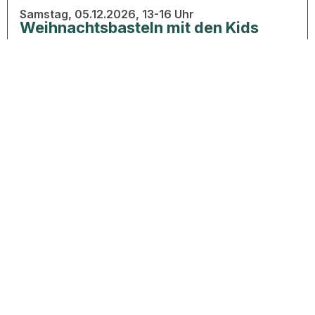
Samstag, 05.12.2026, 13-16 Uhr
Weihnachtsbasteln mit den Kids
Samstag, 05.12.2026, 17 Uhr
Glühweinfest
Am Pavillon Tennisanlage, kostenlos für alle
Mitglieder und Freunde; mit Anmeldung
Rechtliches
Impressum
Datenschutz